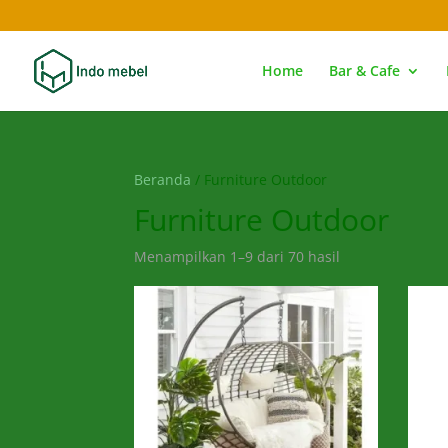
Home
Bar & Cafe
Beranda
/ Furniture Outdoor
Furniture Outdoor
Menampilkan 1–9 dari 70 hasil