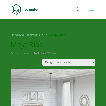
Beranda
/
Kamar Tidur
/ Meja Rias
Meja Rias
Menampilkan 1–9 dari 32 hasil