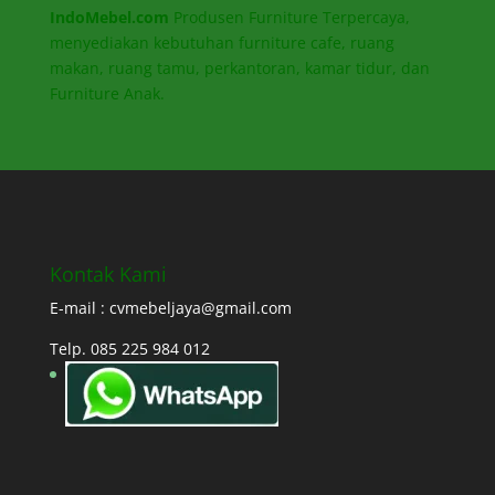
IndoMebel.com
Produsen Furniture Terpercaya,
menyediakan kebutuhan furniture cafe, ruang
makan, ruang tamu, perkantoran, kamar tidur, dan
Furniture Anak.
Kontak Kami
E-mail : cvmebeljaya@gmail.com
Telp. 085 225 984 012