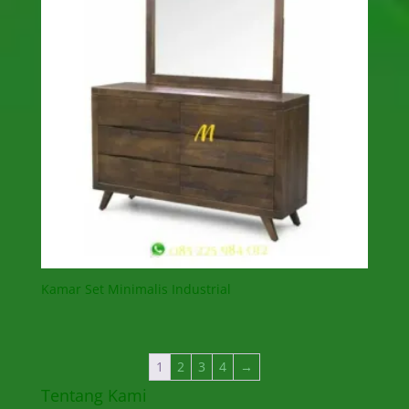
Kamar Set Minimalis Industrial
1
2
3
4
→
Tentang Kami