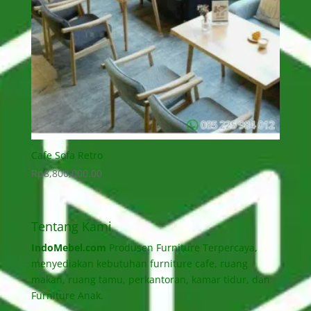
Cafe Sofa Retro
Rp
8,800,000.00
Tentang Kami
IndoMebel.com
Produsen Furniture Terpercaya,
menyediakan kebutuhan furniture cafe, ruang
makan, ruang tamu, perkantoran, kamar tidur, dan
Furniture Anak.