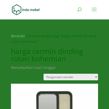
Beranda
/ Produk dengan tag “harga cermin dinding
rotan bohemian”
harga cermin dinding
rotan bohemian
Menampilkan hasil tunggal