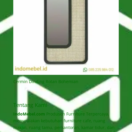
Cermin Dinding Rotan Bohemian
Tentang Kami
IndoMebel.com
Produsen Furniture Terpercaya,
menyediakan kebutuhan furniture cafe, ruang
makan, ruang tamu, perkantoran, kamar tidur, dan