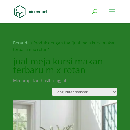
Beranda
/ Produk dengan tag “jual meja kursi makan
terbaru mix rotan”
jual meja kursi makan
terbaru mix rotan
Menampilkan hasil tunggal