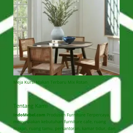
Meja Kursi Makan Terbaru Mix Rotan
Tentang Kami
IndoMebel.com
Produsen Furniture Terpercaya,
menyediakan kebutuhan furniture cafe, ruang
makan, ruang tamu, perkantoran, kamar tidur, dan