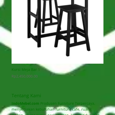
Kursi Meja Bar 1
Rp
2,450,000.00
Tentang Kami
IndoMebel.com
Produsen Furniture Terpercaya,
menyediakan kebutuhan furniture cafe, ruang