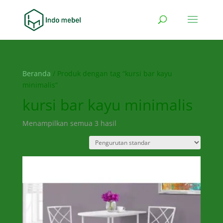
Beranda
/ Produk dengan tag “kursi bar kayu
minimalis”
kursi bar kayu minimalis
Menampilkan semua 3 hasil