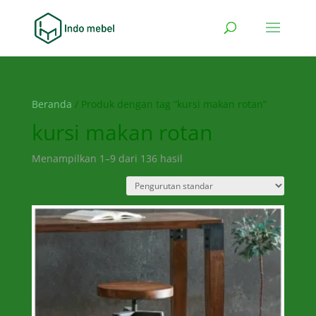
Beranda
/ Produk dengan tag “kursi makan rotan”
kursi makan rotan
Menampilkan 1–9 dari 136 hasil