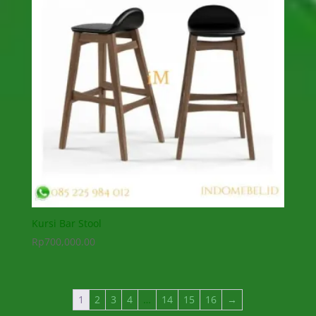
Kursi Bar Stool
Rp
700,000.00
1
2
3
4
…
14
15
16
→