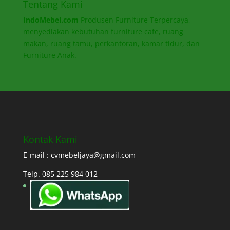
Tentang Kami
IndoMebel.com
Produsen Furniture Terpercaya,
menyediakan kebutuhan furniture cafe, ruang
makan, ruang tamu, perkantoran, kamar tidur, dan
Furniture Anak.
Kontak Kami
E-mail : cvmebeljaya@gmail.com
Telp. 085 225 984 012