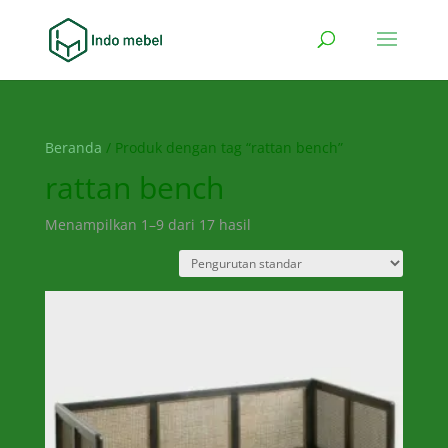
Beranda
/ Produk dengan tag “rattan bench”
rattan bench
Menampilkan 1–9 dari 17 hasil