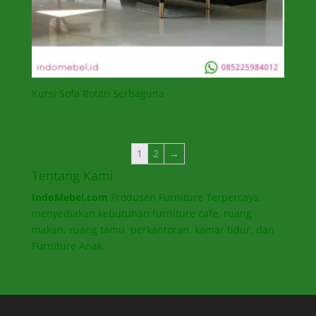
Kursi Sofa Rotan Serbaguna
1
2
→
Tentang Kami
IndoMebel.com
Produsen Furniture Terpercaya,
menyediakan kebutuhan furniture cafe, ruang
makan, ruang tamu, perkantoran, kamar tidur, dan
Furniture Anak.