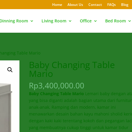
Home
About Us
Contact
FAQs
Blog
Dinning Room
Living Room
Office
Bed Room
hanging Table Mario
Baby Changing Table
Mario
Rp
3,400,000.00
Baby Changing Table Mario
Lemari baby dengan at
yang bisa diganti adalah bagian utama dari furnitu
anak-anak. Ramping dan modern, kamar ini
menawarkan desain bahan kayu mahoni sholid keri
dengan kaki kaki terentang kokoh dan pegangan lac
yang membuatnya cukup tinggi untuk kamar tidur