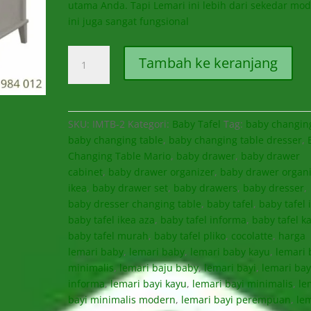
utama Anda. Tapi Lemari ini lebih dari sekedar mo
ini juga sangat fungsional
Kuantitas
Tambah ke keranjang
Baby
Changing
Table
Mario
SKU:
IMTB-2
Kategori:
Baby Tafel
Tag:
baby changin
baby changing table
,
baby changing table dresser
,
Changing Table Mario
,
baby drawer
,
baby drawer
cabinet
,
baby drawer organizer
,
baby drawer organ
ikea
,
baby drawer set
,
baby drawers
,
baby dresser
,
baby dresser changing table
,
baby tafel
,
baby tafel 
baby tafel ikea aza
,
baby tafel informa
,
baby tafel k
baby tafel murah
,
baby tafel pliko
,
cocolatte
,
harga
lemari baby
,
lemari baby
,
lemari baby kayu
,
lemari 
minimalis
,
lemari baju baby
,
lemari bayi
,
lemari bay
informa
,
lemari bayi kayu
,
lemari bayi minimalis
,
le
bayi minimalis modern
,
lemari bayi perempuan
,
le