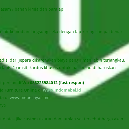
 asam / bahan kimia dan bara api
r.
 air kemudian langsung seka dengan lap kering sampai benar
isi dari Jepara dikarenakan biaya pengiriman lebih terjangkau.
apis Foamsit, kardus khusus untuk luar pulau di haruskan
t person di
Wa 085225984012 (fast respon)
 Furniture Online di
www.Indomebel.id
ta di
www.mebeljaya.com
nya
t diatas jika custom ukuran dan jumlah set tersebut harga akan