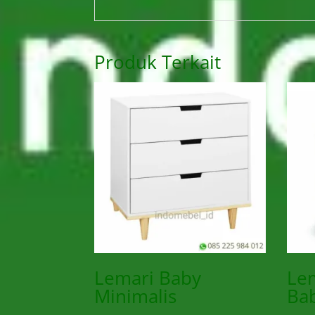
Produk Terkait
Lemari Baby
Lem
Minimalis
Bab