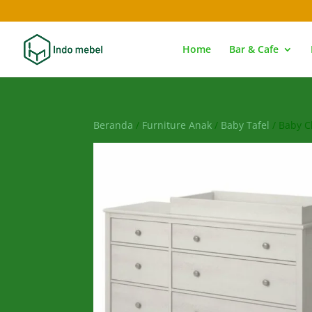
Home
Bar & Cafe
Beranda
/
Furniture Anak
/
Baby Tafel
/ Baby C