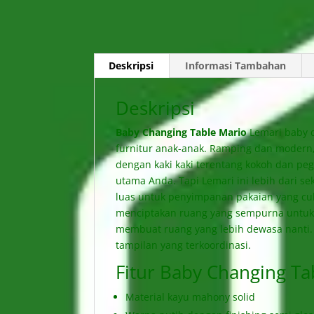
Deskripsi
Informasi Tambahan
Deskripsi
Baby Changing Table Mario
Lemari baby d
furnitur anak-anak. Ramping dan modern
dengan kaki kaki terentang kokoh dan pe
utama Anda. Tapi Lemari ini lebih dari sek
luas untuk penyimpanan pakaian yang cu
menciptakan ruang yang sempurna untuk
membuat ruang yang lebih dewasa nanti. 
tampilan yang terkoordinasi.
Fitur Baby Changing Ta
Material kayu mahony solid