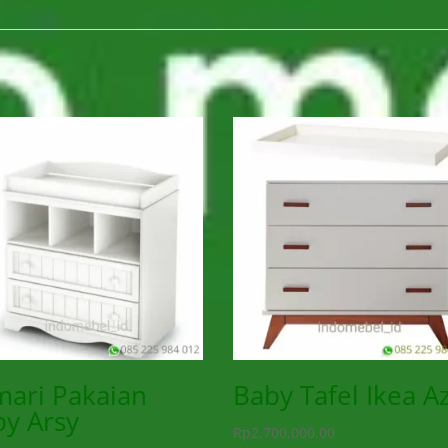
ari Pakaian
Baby Tafel Ikea A
y Arsy
Rp
2,700,000.00