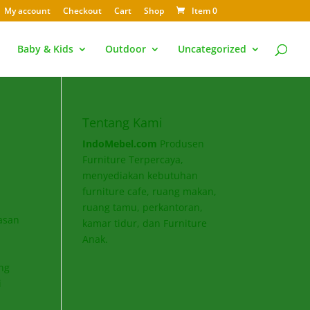
My account
Checkout
Cart
Shop
Item 0
Baby & Kids
Outdoor
Uncategorized
Tentang Kami
IndoMebel.com
Produsen
Furniture Terpercaya,
menyediakan kebutuhan
furniture cafe, ruang makan,
ruang tamu, perkantoran,
asan
kamar tidur, dan Furniture
r
Anak.
ng
i