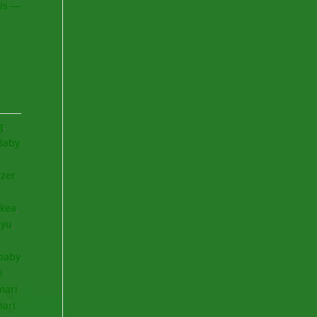
dis —
g
,
Baby
izer
ikea
,
ayu
,
baby
i
mari
mari