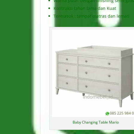
Warna putih dengan finishing semi glos
Kontruksi tahan lama dan Kuat
Termasuk : tempat matras dan lemari
Baby Changing Table Mario