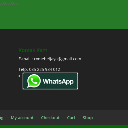
00,000.00
Kontak Kami
E-mail : cvmebeljaya@gmail.com
Telp. 085 225 984 012
og
My account
Checkout
Cart
Shop