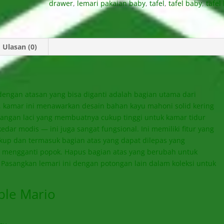
drawer
,
lemari pakaian baby
,
tafel
,
tafel baby
,
tafel
Ulasan (0)
engan atasan yang bisa diganti adalah bagian utama dari
, kamar ini menawarkan desain bahan kayu mahoni solid kering
gangan laci yang membuatnya cukup tinggi untuk kamar tidur
edar modis — ini juga sangat fungsional. Ini memiliki fitur yang
kup dan termasuk bagian atas yang dapat dilepas yang
 mengganti popok. Hapus bagian atas yang berubah untuk
Pasangkan lemari ini dengan potongan lain dalam koleksi untuk
ble Mario