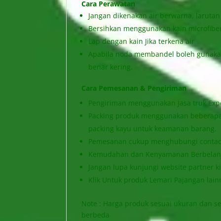
Cara Perawatan
Jangan dikenakan air berwarna, larutan
Bersihkan menggunakan kain microfibe
Lap dengan kain Jika terkena air
Apabila noda membandel boleh gunakan
benar kering.
Cara Pemesanan & Pengiriman
Pengiriman menggunakan Jasa truk Exped
Packing produk menggunakan beberapa l
packing kayu untuk keamanan barang.
Pemesanan cukup menghubungi contac
Kemudahan dan Kenyamanan Berbelanja
Jangan lupa kunjungi website partner ki
Klik Untuk produk Lemari Pajangan lain
Note : Harga produk sesuai ukuran dan se
berbeda