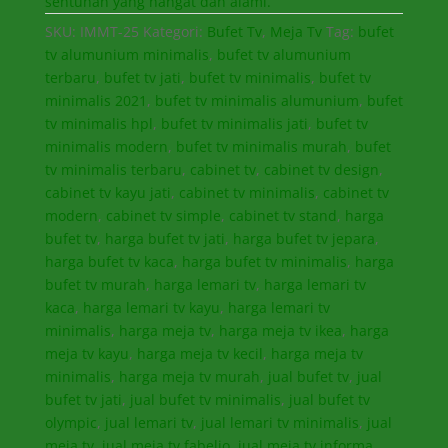
sentuhan yang hangat dan alami.
SKU:
IMMT-25
Kategori:
Bufet Tv
,
Meja Tv
Tag:
bufet
tv alumunium minimalis
,
bufet tv alumunium
terbaru
,
bufet tv jati
,
bufet tv minimalis
,
bufet tv
minimalis 2021
,
bufet tv minimalis alumunium
,
bufet
tv minimalis hpl
,
bufet tv minimalis jati
,
bufet tv
minimalis modern
,
bufet tv minimalis murah
,
bufet
tv minimalis terbaru
,
cabinet tv
,
cabinet tv design
,
cabinet tv kayu jati
,
cabinet tv minimalis
,
cabinet tv
modern
,
cabinet tv simple
,
cabinet tv stand
,
harga
bufet tv
,
harga bufet tv jati
,
harga bufet tv jepara
,
harga bufet tv kaca
,
harga bufet tv minimalis
,
harga
bufet tv murah
,
harga lemari tv
,
harga lemari tv
kaca
,
harga lemari tv kayu
,
harga lemari tv
minimalis
,
harga meja tv
,
harga meja tv ikea
,
harga
meja tv kayu
,
harga meja tv kecil
,
harga meja tv
minimalis
,
harga meja tv murah
,
jual bufet tv
,
jual
bufet tv jati
,
jual bufet tv minimalis
,
jual bufet tv
olympic
,
jual lemari tv
,
jual lemari tv minimalis
,
jual
meja tv
,
jual meja tv fabelio
,
jual meja tv informa
,