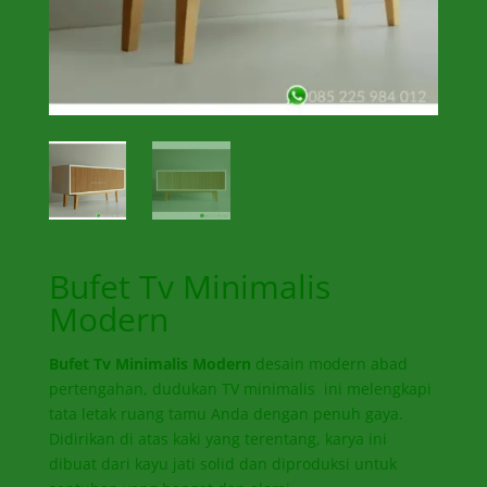
Bufet Tv Minimalis
Modern
Bufet Tv Minimalis Modern
desain modern abad
pertengahan, dudukan TV minimalis ini melengkapi
tata letak ruang tamu Anda dengan penuh gaya.
Didirikan di atas kaki yang terentang, karya ini
dibuat dari kayu jati solid dan diproduksi untuk