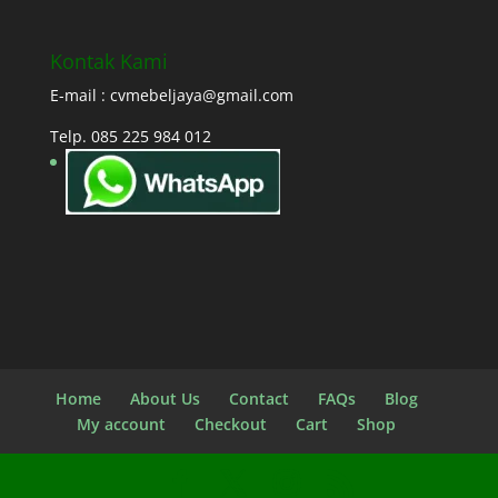
Kontak Kami
E-mail : cvmebeljaya@gmail.com
Telp. 085 225 984 012
Home
About Us
Contact
FAQs
Blog
My account
Checkout
Cart
Shop