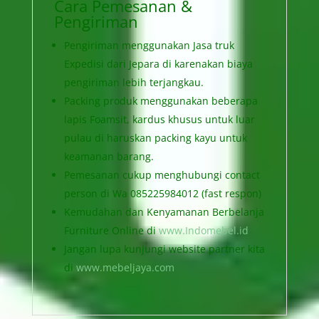
Cara Pemesanan &
Pengiriman
Pengiriman menggunakan Jasa truk
Expedisi dari Jepara di karenakan biaya
pengiriman lebih terjangkau.
Packing produk menggunakan beberapa
lapis Foamsit, kardus khusus untuk luar
pulau di haruskan packing kayu untuk
keamanan barang.
Pemesanan cukup menghubungi contact
person di Wa 085225984012 (fast respon)
Kemudahan dan Kenyamanan Berbelanja
Furniture Online di
www.Indomebel.id
Jangan lupa kunjungi website partner kita
di
www.mebeljaya.com