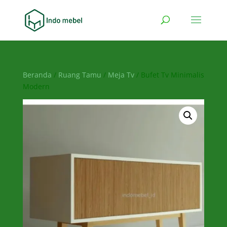
Beranda
/
Ruang Tamu
/
Meja Tv
/ Bufet Tv Minimalis
Modern