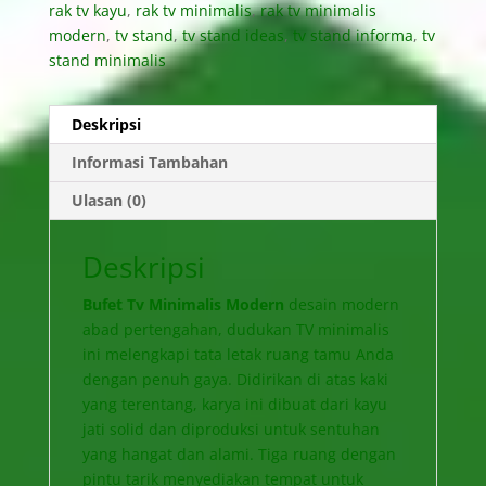
rak tv kayu
,
rak tv minimalis
,
rak tv minimalis
modern
,
tv stand
,
tv stand ideas
,
tv stand informa
,
tv
stand minimalis
Deskripsi
Informasi Tambahan
Ulasan (0)
Deskripsi
Bufet Tv Minimalis Modern
desain modern
abad pertengahan, dudukan TV minimalis
ini melengkapi tata letak ruang tamu Anda
dengan penuh gaya. Didirikan di atas kaki
yang terentang, karya ini dibuat dari kayu
jati solid dan diproduksi untuk sentuhan
yang hangat dan alami. Tiga ruang dengan
pintu tarik menyediakan tempat untuk