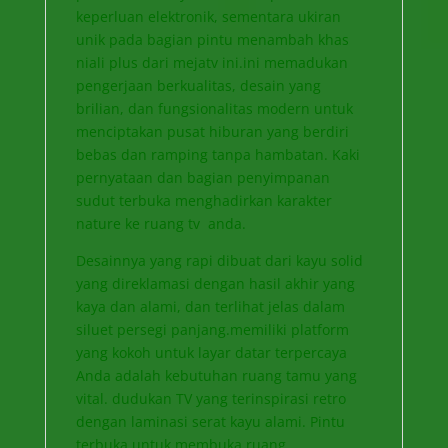
keperluan elektronik, sementara ukiran
unik pada bagian pintu menambah khas
niali plus dari mejatv ini.ini memadukan
pengerjaan berkualitas, desain yang
brilian, dan fungsionalitas modern untuk
menciptakan pusat hiburan yang berdiri
bebas dan ramping tanpa hambatan. Kaki
pernyataan dan bagian penyimpanan
sudut terbuka menghadirkan karakter
nature ke ruang tv anda.
Desainnya yang rapi dibuat dari kayu solid
yang direklamasi dengan hasil akhir yang
kaya dan alami, dan terlihat jelas dalam
siluet persegi panjang.memiliki platform
yang kokoh untuk layar datar terpercaya
Anda adalah kebutuhan ruang tamu yang
vital. dudukan TV yang terinspirasi retro
dengan laminasi serat kayu alami. Pintu
terbuka untuk membuka ruang