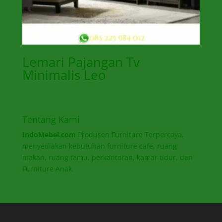
Lemari Pajangan Tv
Minimalis Leo
Tentang Kami
IndoMebel.com
Produsen Furniture Terpercaya,
menyediakan kebutuhan furniture cafe, ruang
makan, ruang tamu, perkantoran, kamar tidur, dan
Furniture Anak.