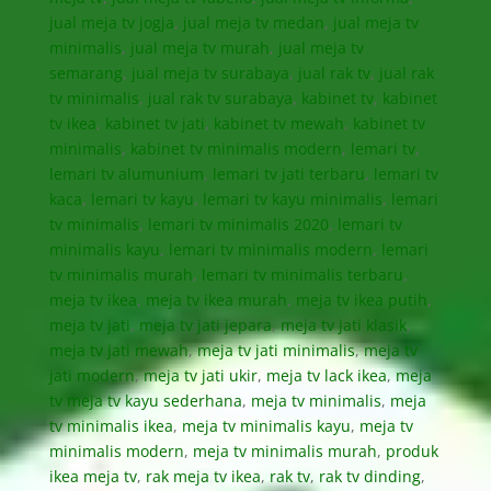
jual meja tv jogja
,
jual meja tv medan
,
jual meja tv
minimalis
,
jual meja tv murah
,
jual meja tv
semarang
,
jual meja tv surabaya
,
jual rak tv
,
jual rak
tv minimalis
,
jual rak tv surabaya
,
kabinet tv
,
kabinet
tv ikea
,
kabinet tv jati
,
kabinet tv mewah
,
kabinet tv
minimalis
,
kabinet tv minimalis modern
,
lemari tv
,
lemari tv alumunium
,
lemari tv jati terbaru
,
lemari tv
kaca
,
lemari tv kayu
,
lemari tv kayu minimalis
,
lemari
tv minimalis
,
lemari tv minimalis 2020
,
lemari tv
minimalis kayu
,
lemari tv minimalis modern
,
lemari
tv minimalis murah
,
lemari tv minimalis terbaru
,
meja tv ikea
,
meja tv ikea murah
,
meja tv ikea putih
,
meja tv jati
,
meja tv jati jepara
,
meja tv jati klasik
,
meja tv jati mewah
,
meja tv jati minimalis
,
meja tv
jati modern
,
meja tv jati ukir
,
meja tv lack ikea
,
meja
tv meja tv kayu sederhana
,
meja tv minimalis
,
meja
tv minimalis ikea
,
meja tv minimalis kayu
,
meja tv
minimalis modern
,
meja tv minimalis murah
,
produk
ikea meja tv
,
rak meja tv ikea
,
rak tv
,
rak tv dinding
,