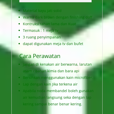
Material kayu jati solid
Warna dark brown dengan finishing doff
Kontruksi tahan lama dan Kuat
Termasuk : 1 meja tv
3 ruang penyimpanan
dapat digunakan meja tv dan bufet
Cara Perawatan
Jangan di kenakan air berwarna, larutan
asam / bahan kimia dan bara api
Bersihkan menggunakan kain microfiber.
Lap dengan kain Jika terkena air
Apabila noda membandel boleh gunakan
air kemudian langsung seka dengan lap
kering sampai benar benar kering.