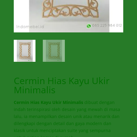
Cermin Hias Kayu Ukir
Minimalis
Cermin Hias Kayu Ukir Minimalis
dibuat dengan
indah terinspirasi oleh desain yang mewah di masa
lalu, ia menampilkan desain unik atau menarik dan
dilengkapi dengan detail dan gaya modern dan
klasik untuk menciptakan suite yang sempurna