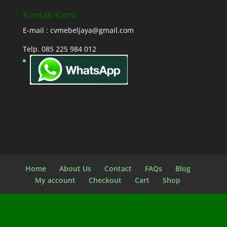
Kontak Kami
E-mail : cvmebeljaya@gmail.com
Telp. 085 225 984 012
Home
About Us
Contact
FAQs
Blog
My account
Checkout
Cart
Shop
Dirancang oleh
Elegant Themes
| Didukung oleh