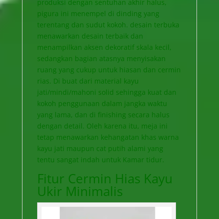
produksi dengan sentuhan akhir halus,
pigura ini menempel di dinding yang
terentang dan sudut kokoh. desain terbuka
menawarkan desain terbaik dan
menampilkan aksen dekoratif skala kecil,
sedangkan bagian atasnya menyisakan
ruang yang cukup untuk hiasan dan cermin
rias. Di buat dari material kayu
jati/mindi/mahoni solid sehingga kuat dan
kokoh penggunaan dalam jangka waktu
yang lama, dan di finishing secara halus
dengan detail. Oleh karena itu, meja ini
tetap menawarkan kehangatan khas warna
kayu jati maupun cat putih alami yang
tentu sangat indah untuk Kamar tidur.
Fitur Cermin Hias Kayu
Ukir Minimalis