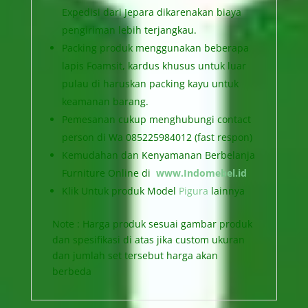
Expedisi dari Jepara dikarenakan biaya
pengiriman lebih terjangkau.
Packing produk menggunakan beberapa
lapis Foamsit, kardus khusus untuk luar
pulau di haruskan packing kayu untuk
keamanan barang.
Pemesanan cukup menghubungi contact
person di Wa 085225984012 (fast respon)
Kemudahan dan Kenyamanan Berbelanja
Furniture Online di
www.Indomebel.id
Klik Untuk produk Model
Pigura
lainnya
Note : Harga produk sesuai gambar produk
dan spesifikasi di atas jika custom ukuran
dan jumlah set tersebut harga akan
berbeda