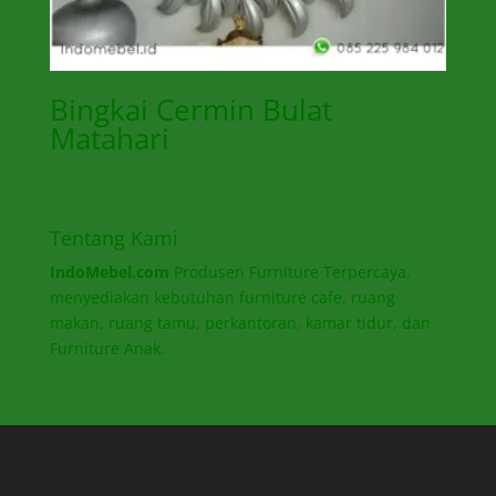
Bingkai Cermin Bulat
Matahari
Tentang Kami
IndoMebel.com
Produsen Furniture Terpercaya,
menyediakan kebutuhan furniture cafe, ruang
makan, ruang tamu, perkantoran, kamar tidur, dan
Furniture Anak.