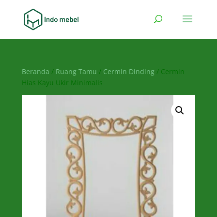
Beranda
/
Ruang Tamu
/
Cermin Dinding
/ Cermin
Hias Kayu Ukir Minimalis