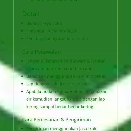
Detail
Bahan : kayu solid
Finishing : melamin/duco
Set : bingkai pigura dan cermin
Cara Perawatan
Jangan di kenakan air berwarna, larutan
asam / bahan kimia dan bara api
Bersihkan menggunakan kain microfiber.
Lap dengan kain Jika terkena air
Apabila noda membandel boleh gunakan
air kemudian langsung seka dengan lap
kering sampai benar benar kering.
Cara Pemesanan & Pengiriman
Pengiriman menggunakan Jasa truk