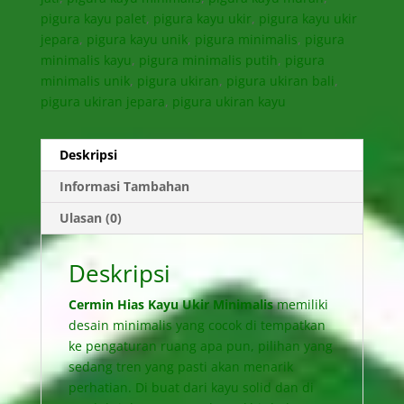
pigura kayu palet
,
pigura kayu ukir
,
pigura kayu ukir
jepara
,
pigura kayu unik
,
pigura minimalis
,
pigura
minimalis kayu
,
pigura minimalis putih
,
pigura
minimalis unik
,
pigura ukiran
,
pigura ukiran bali
,
pigura ukiran jepara
,
pigura ukiran kayu
Deskripsi
Informasi Tambahan
Ulasan (0)
Deskripsi
Cermin Hias Kayu Ukir Minimalis
memiliki
desain minimalis yang cocok di tempatkan
ke pengaturan ruang apa pun, pilihan yang
sedang tren yang pasti akan menarik
perhatian. Di buat dari kayu solid dan di