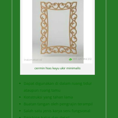
cermin hias kayu ukir minimalis
Dapat digunakan di dalam ruang tidur
ataupun ruang tamu
Konstruksi yang tahan lama
Buatan tangan oleh pengrajin terampil
Salah satu jenis karya seni fungsional
Finishing halus dan detail