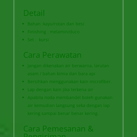
Detail
Bahan :kayu/rotan dan besi
Finishing : melamin/duco
Set : kursi
Cara Perawatan
Jangan dikenakan air berwarna, larutan
asam / bahan kimia dan bara api
Bersihkan menggunakan kain microfiber.
Lap dengan kain Jika terkena air
Apabila noda membandel boleh gunakan
air kemudian langsung seka dengan lap
kering sampai benar benar kering.
Cara Pemesanan &
Pengiriman