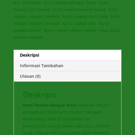
bar minimalis
,
kursi makan dengan busa
,
kursi
makan jati mewah
,
kursi makan mewah klasik
,
kursi
makan mewah modern
,
kursi makan minimalis
,
kursi
makan modern mewah
,
kursi makan ukir
,
kursi
makan ukiran
,
kursi makan ukiran jepara
,
meja kursi
makan mewah
Deskripsi
Informasi Tambahan
Ulasan (0)
Deskripsi
Kursi Makan dengan Busa
memiliki desain
perpaduan minimailis modern dengan
etnik yang cocok di tempatkan ke
pengaturan ruang makan apa pun, pilihan
yang sedang tren yang pasti akan menarik