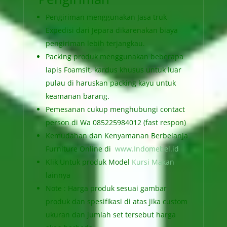
Pengiriman menggunakan Jasa truk
Expedisi dari Jepara dikarenakan biaya
pengiriman lebih terjangkau.
Packing produk menggunakan beberapa
lapis Foamsit, kardus khusus untuk luar
pulau di haruskan packing kayu untuk
keamanan barang.
Pemesanan cukup menghubungi contact
person di Wa 085225984012 (fast respon)
Kemudahan dan Kenyamanan Berbelanja
Furniture Online di
www.Indomebel.id
Klik Untuk produk Model
Kursi Makan
lainnya
Note : Harga produk sesuai gambar
produk dan spesifikasi di atas jika custom
ukuran dan jumlah set tersebut harga