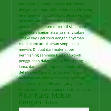
perhatian. Di buat dari besi di produksi
dengan sentuhan akhir halus, kursi ini yang
terentang dan sudut kokoh. desain terbuka
menawarkan desain terbaik dan
menampilkan aksen dekoratif skala kecil,
sedangkan bagian atasnya menyisakan
rangka kayu jati solid dengan anyaman
rotan alami untuk kesan simple dan
mewah. Di buat dari material besi
berfinishing sehingga kuat dan kokoh
penggunaan dalam jangka waktu yang
lama, dan di finishing secara halus dengan
detail. Oleh karena itu, kursi ini tetap
menawarkan kehangatan khas bantalan
cushion warna putih alami yang tentu
sangat indah untuk ruang makan dan cafe.
Fitur Kursi Makan
dengan Busa