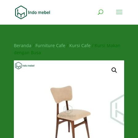
Beranda
/
Furniture Cafe
/
Kursi Cafe
/ Kursi Makan
dengan Busa