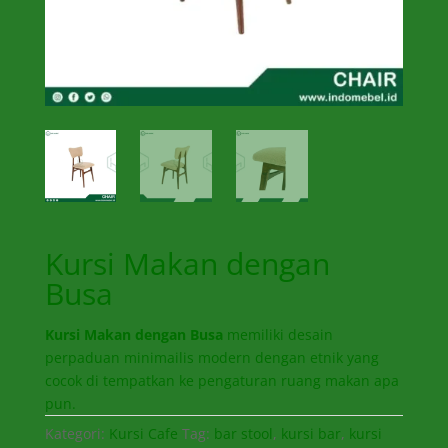
Kursi Makan dengan
Busa
Kursi Makan dengan Busa
memiliki desain
perpaduan minimailis modern dengan etnik yang
cocok di tempatkan ke pengaturan ruang makan apa
pun.
Kategori:
Kursi Cafe
Tag:
bar stool
,
kursi bar
,
kursi