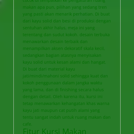
cocok di tempatkan ke pengaturan ruang
makan apa pun, pilihan yang sedang tren
yang pasti akan menarik perhatian. Di buat
dari kayu solid dan besi di produksi dengan
sentuhan akhir halus, meja ini yang
terentang dan sudut kokoh. desain terbuka
menawarkan desain terbaik dan
menampilkan aksen dekoratif skala kecil,
sedangkan bagian atasnya menyisakan
kayu solid untuk kesan alami dan hangat.
Di buat dari material kayu
jati/mindi/mahoni solid sehingga kuat dan
kokoh penggunaan dalam jangka waktu
yang lama, dan di finishing secara halus
dengan detail. Oleh karena itu, kursi ini
tetap menawarkan kehangatan khas warna
kayu jati maupun cat putih alami yang
tentu sangat indah untuk ruang makan dan
cafe.
Fitur
Kursi Makan