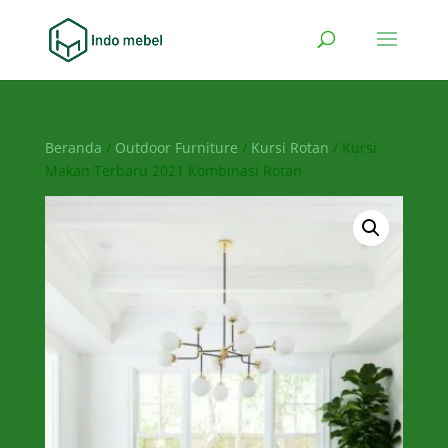
Beranda
/
Outdoor Furniture
/
Kursi Rotan
/ Kursi
Makan Terbaru 2021 Kombinasi Rotan