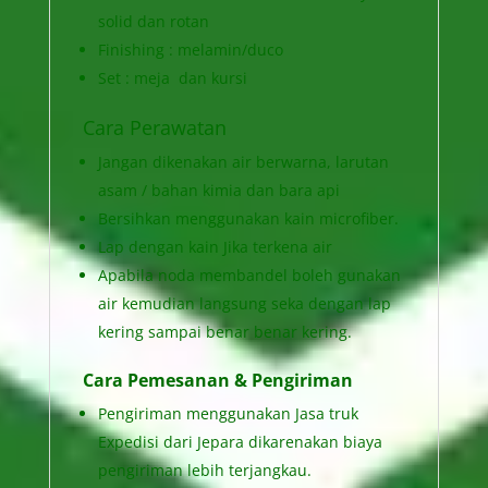
solid dan rotan
Finishing : melamin/duco
Set : meja dan kursi
Cara Perawatan
Jangan dikenakan air berwarna, larutan
asam / bahan kimia dan bara api
Bersihkan menggunakan kain microfiber.
Lap dengan kain Jika terkena air
Apabila noda membandel boleh gunakan
air kemudian langsung seka dengan lap
kering sampai benar benar kering.
Cara Pemesanan & Pengiriman
Pengiriman menggunakan Jasa truk
Expedisi dari Jepara dikarenakan biaya
pengiriman lebih terjangkau.