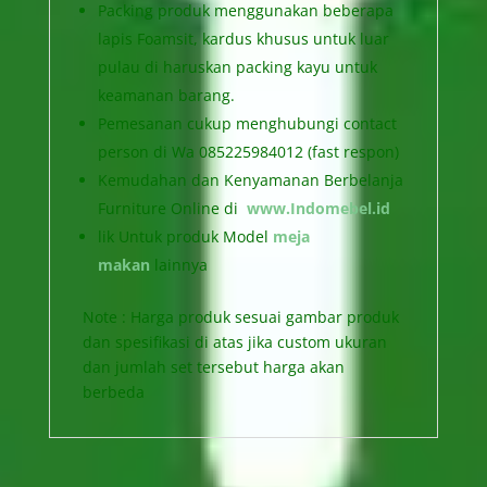
Packing produk menggunakan beberapa
lapis Foamsit, kardus khusus untuk luar
pulau di haruskan packing kayu untuk
keamanan barang.
Pemesanan cukup menghubungi contact
person di Wa 085225984012 (fast respon)
Kemudahan dan Kenyamanan Berbelanja
Furniture Online di
www.Indomebel.id
lik Untuk produk Model
meja
makan
lainnya
Note : Harga produk sesuai gambar produk
dan spesifikasi di atas jika custom ukuran
dan jumlah set tersebut harga akan
berbeda