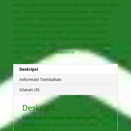
terbaru 2021 kombinasi rotan
,
kursi meja makan dari
besi
,
kursi meja makan minimalis besi
,
meja kursi
makan besi
,
meja kursi makan besi 4 kursi
,
meja
kursi makan besi 6 kursi
,
meja kursi makan besi
terbaru
,
meja kursi makan terbaru
,
meja makan
minimalis 4 kursi besi
,
model kursi makan besi
,
model kursi makan besi minimalis
,
set kursi makan
besi
,
set kursi makan industrial
Deskripsi
Informasi Tambahan
Ulasan (0)
Deskripsi
Kursi Makan Terbaru 2021 Kombinasi
Rotan
memiliki desain minimalis yang