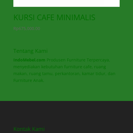
KURSI CAFE MINIMALIS
Rp
675,000.00
Tentang Kami
IndoMebel.com
Produsen Furniture Terpercaya,
menyediakan kebutuhan furniture cafe, ruang
makan, ruang tamu, perkantoran, kamar tidur, dan
Furniture Anak.
Kontak Kami