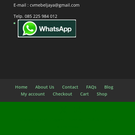
E-mail : cvmebeljaya@gmail.com
Telp. 085 225 984 012
Home
About Us
Contact
FAQs
Blog
My account
Checkout
Cart
Shop
Dirancang oleh
Elegant Themes
| Didukung oleh
WordPress