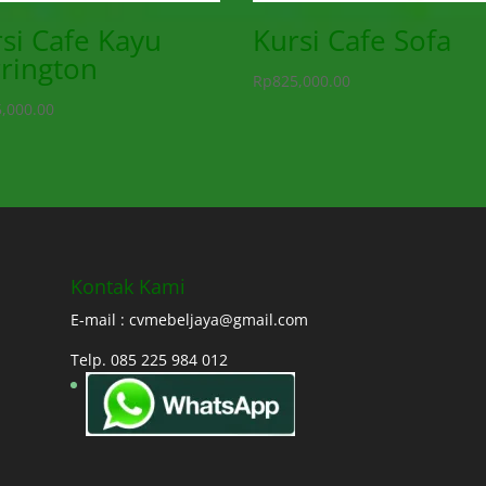
si Cafe Kayu
Kursi Cafe Sofa
rington
Rp
825,000.00
,000.00
Kontak Kami
E-mail : cvmebeljaya@gmail.com
Telp. 085 225 984 012