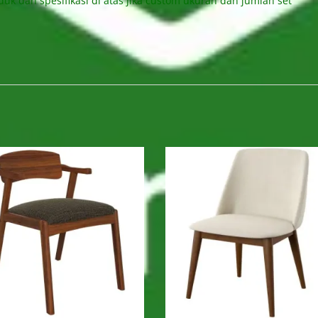
uk dan spesifikasi di atas jika custom ukuran dan jumlah set