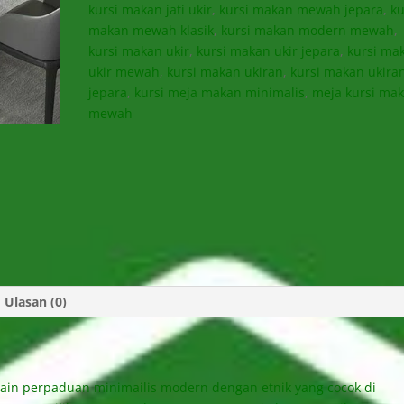
kursi makan jati ukir
,
kursi makan mewah jepara
,
ku
makan mewah klasik
,
kursi makan modern mewah
,
kursi makan ukir
,
kursi makan ukir jepara
,
kursi ma
ukir mewah
,
kursi makan ukiran
,
kursi makan ukira
jepara
,
kursi meja makan minimalis
,
meja kursi ma
mewah
Ulasan (0)
sain perpaduan minimailis modern dengan etnik yang cocok di