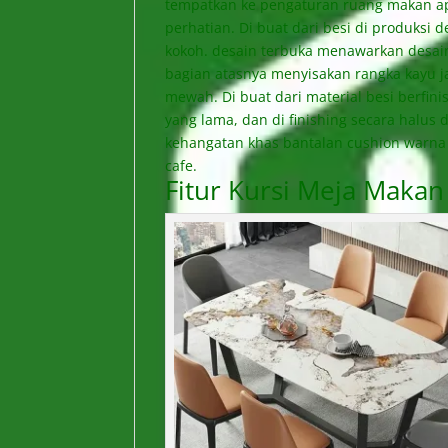
tempatkan ke pengaturan ruang makan apa
perhatian. Di buat dari besi di produksi 
kokoh. desain terbuka menawarkan desain
bagian atasnya menyisakan rangka kayu j
mewah. Di buat dari material besi berfi
yang lama, dan di finishing secara halus 
kehangatan khas bantalan cushion warna
cafe.
Fitur Kursi Meja Makan