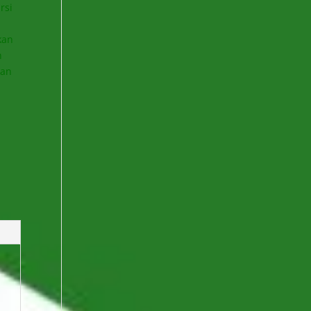
rsi
kan
n
kan