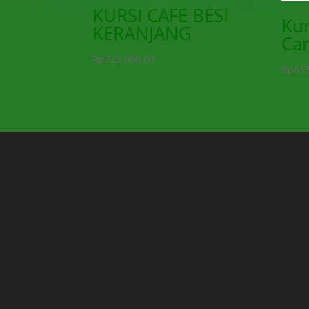
KURSI CAFE BESI
Kur
KERANJANG
Car
Rp
725,000.00
Rp
615