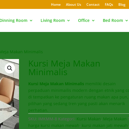
Home
About Us
Contact
FAQs
Blog
Dinning Room
Living Room
Office
Bed Room
 Meja Makan Minimalis
Kursi Meja Makan
Minimalis
Kursi Meja Makan Minimalis
memiliki desain
perpaduan minimailis modern dengan etnik yang c
di tempatkan ke pengaturan ruang makan apa pun,
pilihan yang sedang tren yang pasti akan menarik
perhatian.
SKU:
IMKMM-8
Kategori:
Kursi Makan
,
Meja Makan
harga kursi makan mewah
,
kursi makan jati mewah