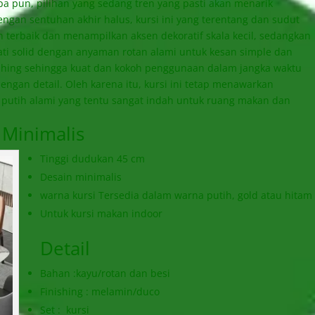
 pun, pilihan yang sedang tren yang pasti akan menarik
dengan sentuhan akhir halus, kursi ini yang terentang dan sudut
 terbaik dan menampilkan aksen dekoratif skala kecil, sedangkan
ati solid dengan anyaman rotan alami untuk kesan simple dan
nishing sehingga kuat dan kokoh penggunaan dalam jangka waktu
dengan detail. Oleh karena itu, kursi ini tetap menawarkan
 putih alami yang tentu sangat indah untuk ruang makan dan
 Minimalis
Tinggi dudukan 45 cm
Desain minimalis
warna kursi Tersedia dalam warna putih, gold atau hitam
Untuk kursi makan indoor
Detail
Bahan :kayu/rotan dan besi
Finishing : melamin/duco
Set : kursi