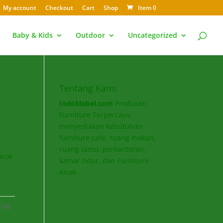
My account
Checkout
Cart
Shop
Item 0
Baby & Kids
Outdoor
Uncategorized
Tentang Kami
IndoMebel.com
Produsen
Furniture Terpercaya,
menyediakan kebutuhan
furniture cafe, ruang makan,
ruang tamu, perkantoran,
ocok
kamar tidur, dan Furniture
Anak.
Tag:
,