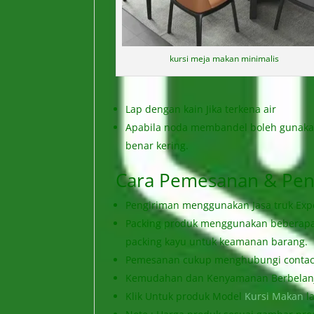
kursi meja makan minimalis
Lap dengan kain Jika terkena air
Apabila noda membandel boleh gunakan
benar kering.
Cara Pemesanan & Pen
Pengiriman menggunakan Jasa truk Exped
Packing produk menggunakan beberapa l
packing kayu untuk keamanan barang.
Pemesanan cukup menghubungi contact 
Kemudahan dan Kenyamanan Berbelanja
Klik Untuk produk Model
Kursi Makan
l