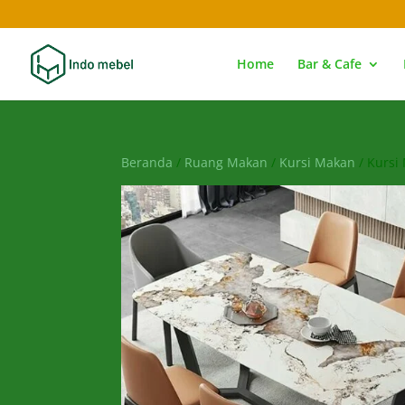
Home
Bar & Cafe
Beranda
/
Ruang Makan
/
Kursi Makan
/ Kursi