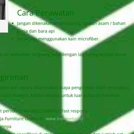
Cara Perawatan
Jangan dikenakan air berwarna, larutan asam / bahan
kimia dan bara api
Bersihkan menggunakan kain microfiber.
 air kemudian langsung seka dengan lap kering sampai benar
giriman
isi dari Jepara dikarenakan biaya pengiriman lebih terjangkau.
apis Foamsit, kardus khusus untuk luar pulau di haruskan
person di Wa 085225984012 (fast respon)
 Furniture Online di
www.Indomebel.id
ainnya