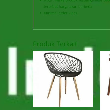
Note : Harga produk sesuai gambar prod
tersebut harga akan berbeda
Minimal order 2 pcs
Produk Terkait