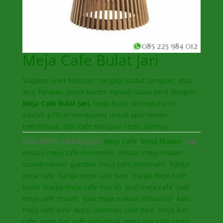
Meja Cafe Bulat Jari
Siapkan area hiburan, rangkai sudut sarapan, atau
atur fondasi untuk kantor rumah skala kecil dengan
Meja Cafe Bulat Jari.
meja bulat serbaguna ini
adalah pilihan sempurna untuk apartemen,
townhouse, dan cafe maupun resto lainnya
SKU:
IMMC-18
Kategori:
Meja Cafe
,
Meja Makan
Tag:
desain meja cafe minimalis
,
desain meja makan
scandinavian
,
gambar meja cafe minimalis
,
harga
meja cafe
,
harga meja cafe besi
,
harga meja cafe
bulat
,
harga meja cafe murah
,
jual meja cafe
,
jual
meja cafe murah
,
jual meja makan industrial
,
kaki
meja cafe besi
,
kursi danmeja cafe besi
,
meja bar
cafe
,
meja bar cafe industrial
,
meja bar cafe resto
,