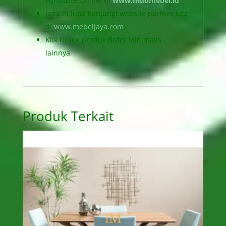
Furniture Online di
www.Indomebel.id
Jangan lupa kunjungi website partner kita
di
www.mebeljaya.com
Klik Untuk produk Bufet Minimalis
lainnya
Produk Terkait