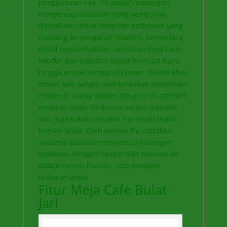
penggunaan nya. Ini adalah pasangan
menyantap makanan yang sempurna,
diproduksi untuk tampilan pedesaan yang
condong ke pengaruh modern, sementara
detail menambahkan sentuhan daya tarik
tekstur dan industri. dapat memuat Kursi
hingga empat dengan nyaman. Desain khas
model kaki sangat unik tentunya menemani
makan di ruang makan ataupun di cafedan
restoran anda. Di desain secara menarik
dan juga kokoh semakin membuat indah
hunian anda. Oleh karena itu, ciptakan
suasana suasana menyantap hidangan
makanan dengan hangat dan nyaman ke
dalam rumah hunian, cafe maupun
restoran anda.
Fitur Meja Cafe Bulat
Jari