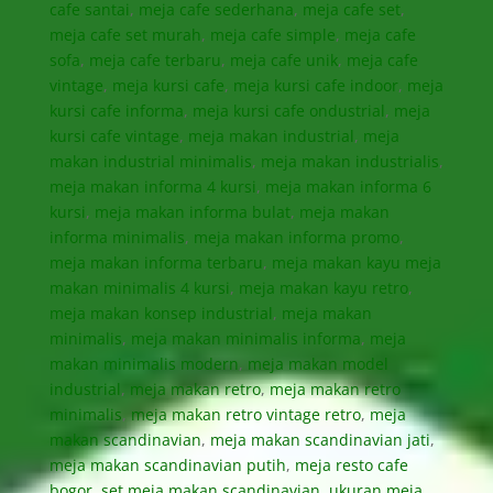
cafe santai
,
meja cafe sederhana
,
meja cafe set
,
meja cafe set murah
,
meja cafe simple
,
meja cafe
sofa
,
meja cafe terbaru
,
meja cafe unik
,
meja cafe
vintage
,
meja kursi cafe
,
meja kursi cafe indoor
,
meja
kursi cafe informa
,
meja kursi cafe ondustrial
,
meja
kursi cafe vintage
,
meja makan industrial
,
meja
makan industrial minimalis
,
meja makan industrialis
,
meja makan informa 4 kursi
,
meja makan informa 6
kursi
,
meja makan informa bulat
,
meja makan
informa minimalis
,
meja makan informa promo
,
meja makan informa terbaru
,
meja makan kayu meja
makan minimalis 4 kursi
,
meja makan kayu retro
,
meja makan konsep industrial
,
meja makan
minimalis
,
meja makan minimalis informa
,
meja
makan minimalis modern
,
meja makan model
industrial
,
meja makan retro
,
meja makan retro
minimalis
,
meja makan retro vintage retro
,
meja
makan scandinavian
,
meja makan scandinavian jati
,
meja makan scandinavian putih
,
meja resto cafe
bogor
,
set meja makan scandinavian
,
ukuran meja