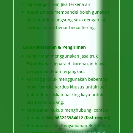
Lap dengan kain Jika terkena air
Apabila noda membandel boleh gunakan
air kemudian langsung seka dengan lap
kering sampai benar benar kering.
Cara Pemesanan & Pengiriman
Pengiriman menggunakan Jasa truk
Expedisi dari Jepara di karenakan biaya
pengiriman lebih terjangkau.
Packing produk menggunakan beberapa
lapis Foamsit, kardus khusus untuk luar
pulau di haruskan packing kayu untuk
keamanan barang.
Pemesanan cukup menghubungi contact
person di
Wa 085225984012 (fast respon)
Kemudahan dan Kenyamanan Berbelanja