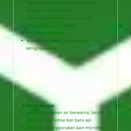
Top meja menggunakan kayu solid
dengan finishing halus
Kaki menggunakan kayu jati solid
sehingga kuat dan kokoh
Finishing melamine
Warna bisa meyesuaikan dengan
keinginan Anda
Cara Perawatan
Jangan di kenakan air berwarna, larutan
asam / bahan kimia dan bara api
Bersihkan menggunakan kain microfiber.