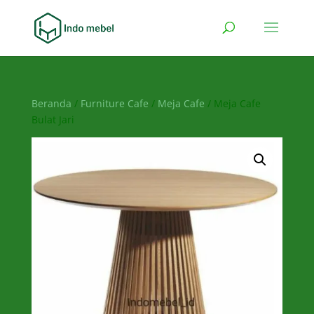
Beranda
/
Furniture Cafe
/
Meja Cafe
/ Meja Cafe
Bulat Jari