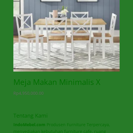
Meja Makan Minimalis X
Rp
4,950,000.00
Tentang Kami
IndoMebel.com
Produsen Furniture Terpercaya,
menyediakan kebutuhan furniture cafe, ruang