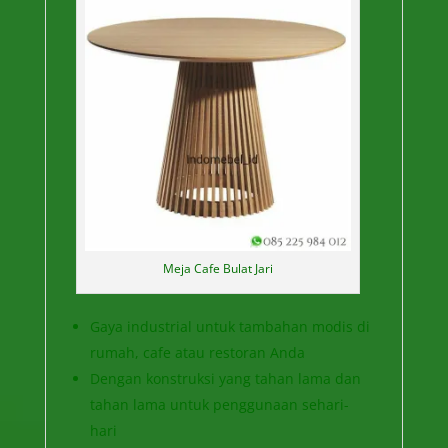
Meja Cafe Bulat Jari
Gaya industrial untuk tambahan modis di
rumah, cafe atau restoran Anda
Dengan konstruksi yang tahan lama dan
tahan lama untuk penggunaan sehari-
hari