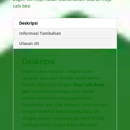
cafe besi
Deskripsi
Informasi Tambahan
Ulasan (0)
Deskripsi
Siapkan area hiburan, rangkai sudut
sarapan, atau atur fondasi untuk kantor
rumah skala kecil dengan
Meja Cafe Bulat
Jari.
meja bulat serbaguna ini adalah
pilihan sempurna untuk apartemen,
townhouse, dan cafe maupun resto lainnya.
Dengan material bahan rangka kayu jati
dengan atasan meja kayu jati solid terbaik
sehingga tentu sangat kokoh dan awet