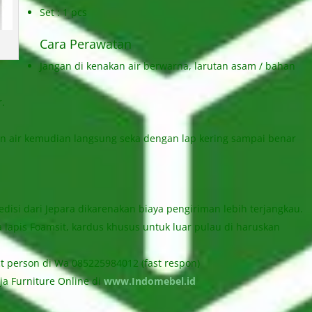
Set : 1 pcs
Cara Perawatan
Jangan di kenakan air berwarna, larutan asam / bahan
r.
 air kemudian langsung seka dengan lap kering sampai benar
isi dari Jepara dikarenakan biaya pengiriman lebih terjangkau.
apis Foamsit, kardus khusus untuk luar pulau di haruskan
person di Wa 085225984012 (fast respon)
 Furniture Online di
www.Indomebel.id