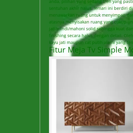
anda, pilihan yang sedang tren yang past
sentuhan akhir halus, lemari ini berdiri d
menawarkan ruang untuk menyimpan dan m
atasnya menyisakan ruang yang cukup unt
jati/mindi/mahoni solid sehingga kuat d
finishing secara halus dengan detail. Ol
kayu jati maupun cat putih alami yang te
Fitur Meja Tv Simple Mo