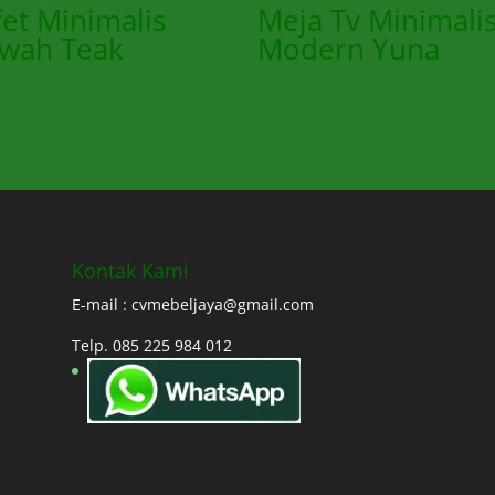
et Minimalis
Meja Tv Minimali
wah Teak
Modern Yuna
Kontak Kami
E-mail : cvmebeljaya@gmail.com
Telp. 085 225 984 012