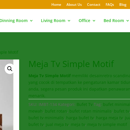
Home
About Us
Contact
FAQs
Blog
Dinning Room
Living Room
Office
Bed Room
mple Motif
Meja Tv Simple Motif
Meja Tv Simple Motif
memiliki desainretro scandin
yang cocok di tempatkan ke pengaturan kamar tidu
anda, segera pesan produk ini dapatkan penawara
menarik.
SKU:
IMBT-134
Kategori:
Bufet Tv
Tag:
bufet minimal
mewah
,
bufet rotan
,
bufet rotan minimalis
,
bufet tv
bufet tv minimalis
,
harga bufet tv
,
harga meja tv
,
ju
bufet tv
,
jual meja tv
,
meja tv
,
meja tv simple motif