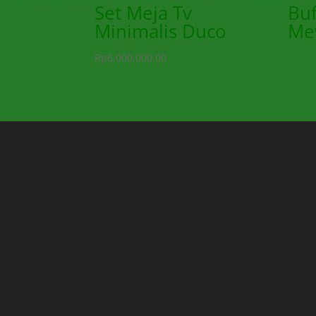
Set Meja Tv
Buf
Minimalis Duco
Me
Rp
6,000,000.00