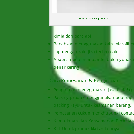
meja tv simple motif
kimia dan bara api
Bersihkan menggunakan kain microfibe
Lap dengan kain Jika terkena air
Apabila noda membandel boleh gunakan
benar kering.
Cara Pemesanan & Pengiriman
Pengiriman menggunakan Jasa truk Exped
Packing produk menggunakan beberapa l
packing kayu untuk keamanan barang.
Pemesanan cukup menghubungi contact 
Kemudahan dan Kenyamanan Berbelanja
Klik Untuk produk
Nakas
lainnya