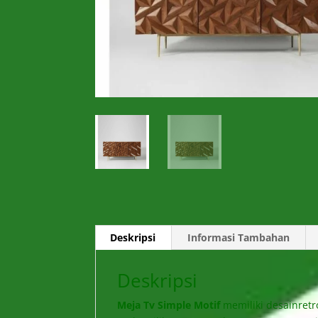
Deskripsi
Informasi Tambahan
Deskripsi
Meja Tv Simple Motif
memiliki desainret