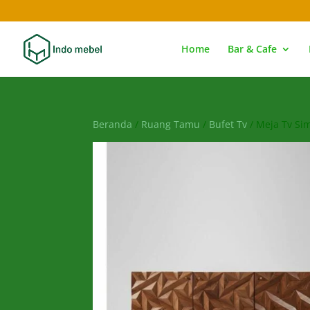
Home
Bar & Cafe
Beranda
/
Ruang Tamu
/
Bufet Tv
/ Meja Tv Si