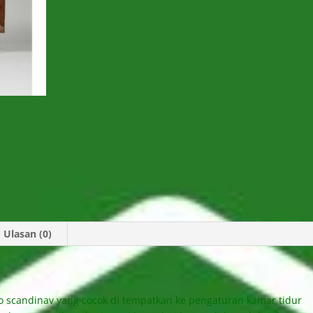
Ulasan (0)
ro scandinav yang cocok di tempatkan ke pengaturan kamar tidur