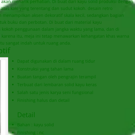
i akan menarik perhatian. Di buat dari kayu solid produksi dengan
i atas kaki yang terentang dan sudut kokoh. desain retro
enampilkan aksen dekoratif skala kecil, sedangkan bagian
uk buku dan perbotan. Di buat dari material kayu
an kokoh penggunaan dalam jangka waktu yang lama, dan di
eh karena itu, meja ini tetap menawarkan kehangatan khas warna
ntu sangat indah untuk ruang anda.
tif
Dapat digunakan di dalam ruang tidur
Konstruksi yang tahan lama
Buatan tangan oleh pengrajin terampil
Terbuat dari lembaran solid kayu keras
Salah satu jenis karya seni fungsional
Finishing halus dan detail
Detail
Bahan : kayu solid
Finishing : nc