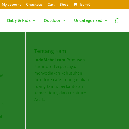
My account
Checkout
Cart
Shop
Item 0
Baby & Kids
Outdoor
Uncategorized
Tentang Kami
IndoMebel.com
Produsen
Furniture Terpercaya,
menyediakan kebutuhan
av
furniture cafe, ruang makan,
r
ruang tamu, perkantoran,
n
kamar tidur, dan Furniture
Anak.
is
,
al